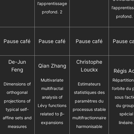
l’apprentissage
l’apprentis
profond. 2
profond.
Pause café
Pause café
Pause café
Pause c
De-Jun
Christophe
Qian Zhang
Feng
Louckx
Régis Ao
Multivariate
Répartitio
Dimensions of
Estimateurs
multifractal
l’orbite du 
orthogonal
statistiques des
analysis of
sous l’act
projections of
paramètres du
Lévy functions
du grou
typical self-
processus stable
related to β-
spécial
affine sets and
multifractionnaire
expansions
linéaire.
measures
harmonisable