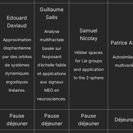
Guillaume
Saës
Edouard
Daviaud
Samuel
Analyse
Nicolay
Approximation
multifractale
Patrice A
diophantienne
basée sur
Hölder spaces
par des orbites
l’exposant
Autosimilar
for Lie groups
de systèmes
d’échelle faible
multivari
and application
dynamiques
et applications
to the 2-sphere
ergodiques
aux signaux
linéaires.
MEG en
neurosciences.
Pause
Pause
Pause
Déjeun
déjeuner
déjeuner
déjeuner