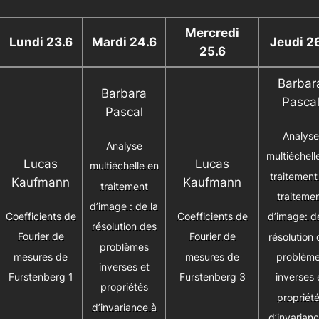
Mercredi
Lundi 23.6
Mardi 24.6
Jeudi 2
25.6
Barbar
Barbara
Pasca
Pascal
Analyse
Analyse
multiéchell
Lucas
Lucas
multiéchelle en
traitement
Kaufmann
Kaufmann
traitement
traiteme
d’image : de la
Coefficients de
Coefficients de
d’image: d
résolution des
Fourier de
Fourier de
résolution 
problèmes
mesures de
mesures de
problèm
inverses et
Furstenberg 1
Furstenberg 3
inverses 
propriétés
propriét
d’invariance à
d’invarianc