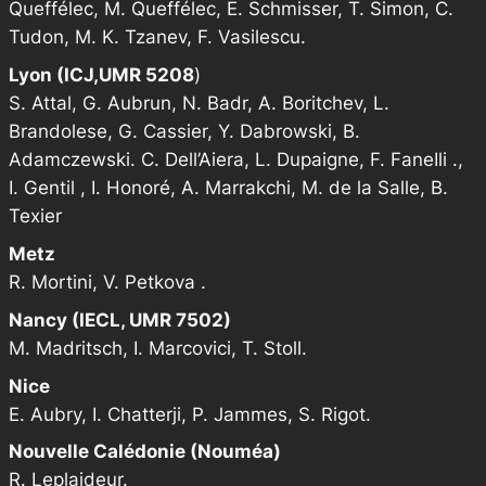
Queffélec, M. Queffélec, E. Schmisser, T. Simon, C.
Tudon, M. K. Tzanev, F. Vasilescu.
Lyon (ICJ,UMR 5208
)
S. Attal, G. Aubrun, N. Badr, A. Boritchev, L.
Brandolese, G. Cassier, Y. Dabrowski, B.
Adamczewski. C. Dell’Aiera, L. Dupaigne, F. FaneIli .,
I. Gentil , I. Honoré, A. Marrakchi, M. de la Salle, B.
Texier
Metz
R. Mortini, V. Petkova .
Nancy (IECL, UMR 7502)
M. Madritsch, I. Marcovici, T. Stoll.
Nice
E. Aubry, I. Chatterji, P. Jammes, S. Rigot.
Nouvelle Calédonie (Nouméa)
R. Leplaideur.