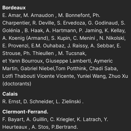
Bordeaux
E. Amar, M. Arnaudon , M. Bonnefont, Ph.
Charpentier, R. Deville, S. Ervedoza, G. Godinaud, S.
Golénia , B. Haak, A. Hartmann, P. Jaming, K. Kellay,
A. Koenig (Armand), S. Kupin, C. Menini , N. Nikolski,
E. Provenzi, E.M. Ouhabaz, J. Raissy, A. Sebbar, E.
Strouse, Ph. Thieullen , M. Tucsnak,
et Yann Bourroux, Giuseppe Lamberti, Aymeric
Martin, Gabriel Niebel,Tom Potthink, Chadi Saba,
Lotfi Thabouti Vicente Vicente, Yunlei Wang, Zhuo Xu
(doctorants)
Calais
R. Ernst, D. Schneider, L. Zielinski .
Clermont-Ferrand.
F. Bayart, A. Guillin, C. Kriegler, K. Latrach, Y.
Heurteaux , A. Stos, P.Bertrand.