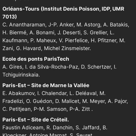
Orléans-Tours (Institut Denis Poisson, IDP, UMR
7013)
C. Anantharaman, J-P. Anker, M. Astorg, A. Batakis,
H. Biermé, A. Bonami, J. Deserti, S. Grellier, L.
Kaufmann, P. Maheux, V. Pierfelice, H. Pfitzner, M.
Zani, G. Havard, Michel Zinsmeister.
Ecole des ponts ParisTech
A. Gires, I. da Silva-Rocha-Paz, D. Schertzer, I.
Tchiguirinskaia.
Paris-Est – Site de Marne la Vallée
E. Abakumov, I. Chalendar, L. Deléaval, M.
Fradelizi, O. Guédon, D. Malicet, M. Meyer, A. Pajor,
C. Petitjean, P-M. Samson, P-A. Zitt .
Paris-Est – Site de Créteil.
Faustin Adiceam, R. Danchin, S. Jaffard, B.
Kloeckner, Antoine Marnat, S. Seuret .