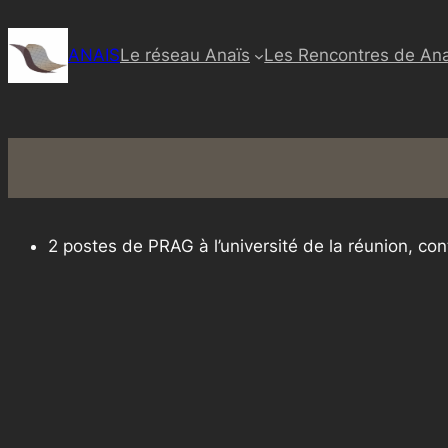
Aller
au
ANAIS
Le réseau Anaïs
Les Rencontres de Ana
contenu
2 postes de PRAG à l’université de la réunion, co